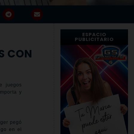
ESPACIO
PUBLICITARIO
OS CON
e juegos
importa y
nger pegó
ngo en el