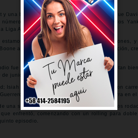
it y una base por bolas en el octavo antes de que Dav
 número de días. Con 19 juegos restantes, los Yan
 la Liga Americana a dos juegos.
 estamos persiguiendo en la tabla de posiciones, 
o Boone antes del encuentro. “Así que por definición, cr
odio fue contra Max Scherzer, quien no estuvo tan bie
0 de junio en el Rogers Centre.
d; Isiah Kiner-Falefa y Nathan Lukes impulsaron carre
Guerrero Jr. pegó un doble que empató la pizarra en el 
o de una situación de dos en base sin outs con dos roda
te que enfrentó, comenzando con un rolling para doble
quinto episodio.