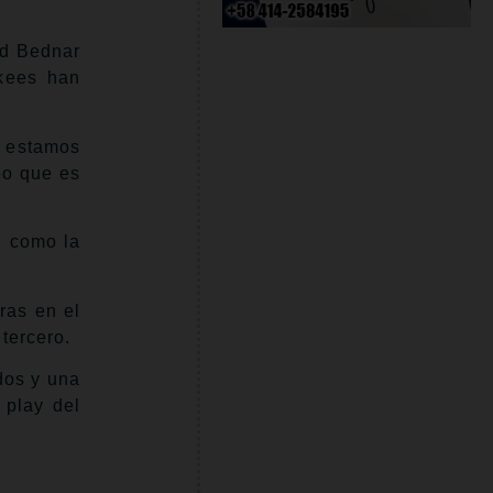
id Bednar
kees han
y estamos
eo que es
n como la
ras en el
tercero.
dos y una
 play del