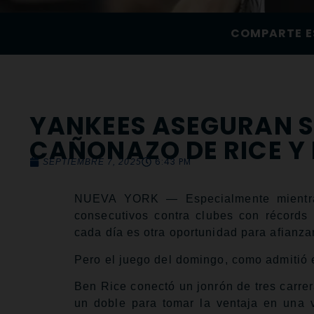
COMPARTE E
YANKEES ASEGURAN S
CAÑONAZO DE RICE Y
6:43 PM
SEPTIEMBRE 7, 2025
NUEVA YORK — Especialmente mientras
consecutivos contra clubes con récords
cada día es otra oportunidad para afianz
Pero el juego del domingo, como admitió 
Ben Rice conectó un jonrón de tres carrer
un doble para tomar la ventaja en una v