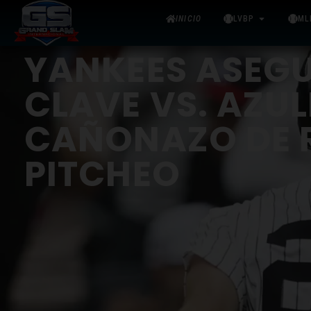
INICIO
LVBP
ML
YANKEES ASEGU
CLAVE VS. AZU
CAÑONAZO DE R
PITCHEO