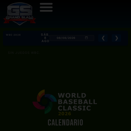
SÁB,
WBC 2026
❮
❯
8
AGO
SIN JUEGOS WBC.
CALENDARIO