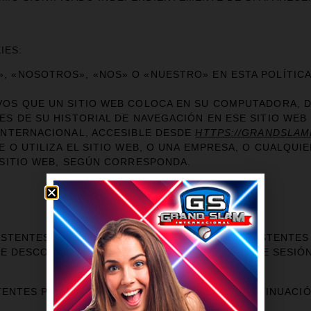
IES:
, «NOSOTROS», «NOS» O «NUESTRO» EN ESTA POLÍTICA
VOS QUE UN SITIO WEB COLOCA EN SU COMPUTADORA, D
ES DE SU HISTORIAL DE NAVEGACIÓN EN ESE SITIO WE
INTERNACIONAL, ACCESIBLE DESDE
HTTPS://GRANDSLAM
 O UTILIZA EL SITIO WEB, O UNA EMPRESA, O CUALQUI
 SITIO WEB, SEGÚN CORRESPONDA.
ISTENTES» O DE «SESIÓN». LAS COOKIES PERSISTENT
SE DESCONECTA, MIENTRAS QUE LAS COOKIES DE SESIÓ
TENTES PARA LOS FINES QUE SE INDICAN A CONTINUACIÓ