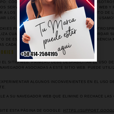
IPO: COOKIES DE SESIÓNADMINISTRADO POR: NOSOTROS
S SERVICIOS DISPONIBLES A TRAVÉS DEL SITIO WEB Y 
R A LOS USUARIOS Y EVITAN EL USO FRAUDULENTO DE L
AR LOS SERVICIOS QUE HA SOLICITADO, Y SOLO USAMO
OOKIES PERSISTENTESADMINISTRADO POR: NOSOTROSPR
ZA CUANDO UTILIZA EL SITIO WEB, COMO RECORDAR SU
TO DE ESTAS COOKIES ES BRINDARLE UNA EXPERIENCIA
S CADA VEZ QUE UTILICE EL SITIO WEB.
OOKIES
N EL SITIO WEB, PRIMERO DEBE DESHABILITAR EL USO 
NAVEGADOR ASOCIADAS A ESTE SITIO WEB. PUEDE UTILI
EXPERIMENTAR ALGUNOS INCONVENIENTES EN EL USO DE
TE.
RLE A SU NAVEGADOR WEB QUE ELIMINE O RECHACE LAS 
SITE ESTA PÁGINA DE GOOGLE:
HTTPS://SUPPORT.GOOG