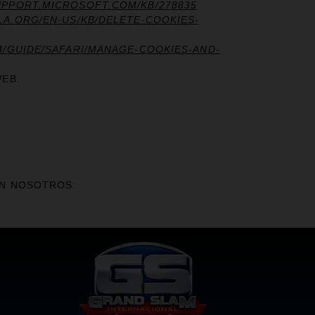
UPPORT.MICROSOFT.COM/KB/278835
LA.ORG/EN-US/KB/DELETE-COOKIES-
M/GUIDE/SAFARI/MANAGE-COOKIES-AND-
WEB.
ON NOSOTROS: