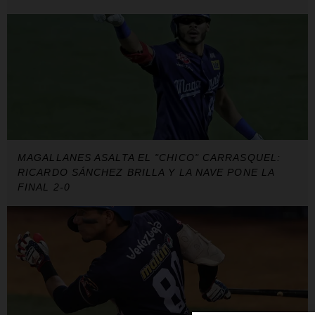
MAGALLANES ASALTA EL "CHICO" CARRASQUEL:
RICARDO SÁNCHEZ BRILLA Y LA NAVE PONE LA
FINAL 2-0