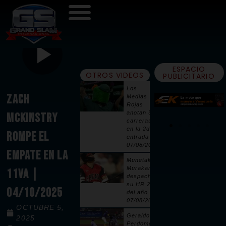
ESPACIO
OTROS VIDEOS
PUBLICITARIO
Los
ZACH
Medias
Rojas
anotan 5
MCKINSTRY
carreras
en la 2da
ROMPE EL
entrada |
07/08/2026
EMPATE EN LA
Munetaka
Murakami
11VA |
despacha
su HR 25
04/10/2025
del año |
07/08/2026
OCTUBRE 5,
Geraldo
2025
Perdomo