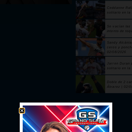
Ceddanne Raf
solitario en la
Se vacían las
intento de toq
Sandy Alcánta
ceros y ponch
02/08/2026
Jarren Duran 
solitario en la
Doble de 2 ca
Álvarez | 02/