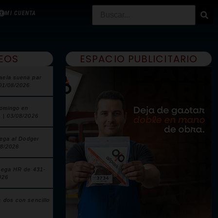
MI CUENTA
EOS
ESPACIO PUBLICITARIO
aela suena par
 01/08/2026
domingo en
 | 03/08/2026
lega al Dodger
08/2026
pega HR de 431-
026
 dos con sencillo