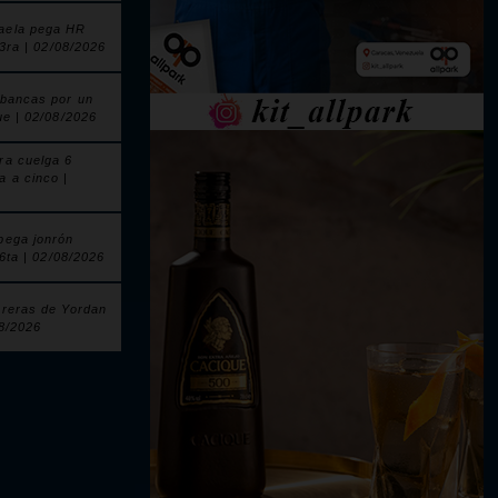
aela pega HR
 3ra | 02/08/2026
 bancas por un
ue | 02/08/2026
ra cuelga 6
a a cinco |
pega jonrón
 6ta | 02/08/2026
rreras de Yordan
08/2026