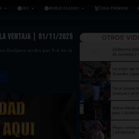
B
SDC
WORLD CLASSIC
ZONA PREMIUM
 LA VENTAJA | 01/11/2025
OTROS VID
Ceddanne Raf
los Dodgers arriba por 5-4 en la
de jonrones |
Lo mejor del 
Grandes Ligas
S
Tarik Skubal l
Stadium | 02/
Wilyer Abreu 
pies | 02/08/2
Pages remolca
| 02/08/2026