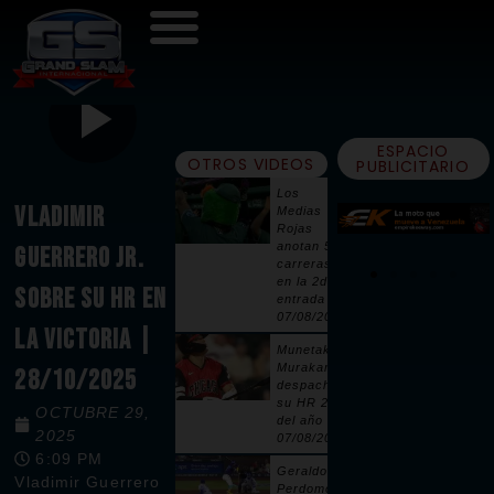
ESPACIO
OTROS VIDEOS
PUBLICITARIO
Los
VLADIMIR
Medias
Rojas
anotan 5
GUERRERO JR.
carreras
en la 2da
SOBRE SU HR EN
entrada |
07/08/2026
LA VICTORIA |
Munetaka
Murakami
28/10/2025
despacha
su HR 25
OCTUBRE 29,
del año |
2025
07/08/2026
6:09 PM
Geraldo
Vladimir Guerrero
Perdomo