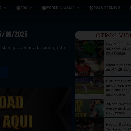
B
SDC
WORLD CLASSIC
ZONA PREMIUM
05/10/2025
OTROS VID
Los Medias Ro
n slam y aumenta la ventaja de
carreras en la
07/08/2026
Munetaka Mur
su HR 25 del 
S
Geraldo Perdo
de out fuertem
derecho Andy 
09/05/2025
Jarren Durán 
jonrón de 2 ca
07/08/2026
Héctor Rodríg
1er hit en la 