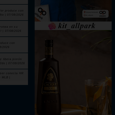
dor produce con
 4to | 07/08/2026
nronea en su
| 07/08/2026
oduce con
08/2026
z libera jonrón
l 2do | 07/08/2026
pper conecta HR
n MLB |