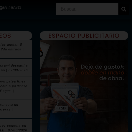
MI CUENTA
EOS
ESPACIO PUBLICITARIO
jas anotan 5
 2da entrada |
akami despacha
año | 07/08/2026
mo batea línea
ente a jardinero
Pages. |
conecta un
rreras |
uez conecta su
MLB | 07/08/2026