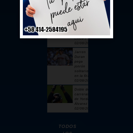
toque |
02/08/2026
Sandy
Alcántara
cuelga 6
ceros y
poncha a
cinco |
02/08/2026
Jarren
Duran
pega
jonrón
solitario
en la 6ta |
02/08/2026
Doble de 2
carreras
de Yordan
Álvarez |
02/08/2026
TODOS