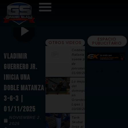
ESPACIO
OTROS VIDEOS
PUBLICITARIO
Ceddanne
VLADIMIR
Rafaela
suena par
de
GUERRERO JR.
jonrones |
01/08/2026
INICIA UNA
Lo mejor
DOBLE MATANZA
del
domingo
en
3-6-3 |
Grandes
Ligas |
01/11/2025
03/08/2026
NOVIEMBRE 2,
Tarik
Skubal
2025
llega al