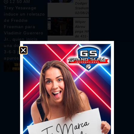
12:50 AM
Dodger
Trey Yesavage
Stadium |
02/08/2026
induce un roletazo
de Freddie
Wilyer
Freeman para
Abreu
pega HR
Vladimir Guerrero
de 431-
Jr., quien inicia
pies |
una doble matanza
02/08/2026
3-6-3 para salir de
Pages
apuros en la 7ma
remolca
dos con
sencillo |
02/08/2026
Ceddanne
Rafaela
pega HR
solitario
en la 3ra |
02/08/2026
Se vacían
las bancas
por un
intento de