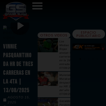
ESPACIO
OTROS VIDEOS
PUBLICITARIO
Los
VINNIE
Medias
Rojas
anotan 5
PASQUANTINO
carreras
en la 2da
DA HR DE TRES
entrada |
07/08/2026
CARRERAS EN
Munetaka
Murakami
LA 4TA |
despacha
su HR 25
13/08/2025
del año |
07/08/2026
AGOSTO 15,
Geraldo
2025
Perdomo