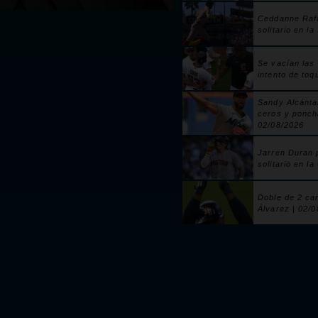
Ceddanne Raf
solitario en la
Se vacían las
intento de toq
Sandy Alcánta
ceros y ponch
02/08/2026
Jarren Duran 
solitario en la
Doble de 2 ca
Álvarez | 02/