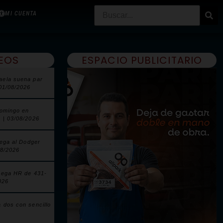
MI CUENTA
EOS
ESPACIO PUBLICITARIO
aela suena par
 01/08/2026
domingo en
 | 03/08/2026
lega al Dodger
08/2026
pega HR de 431-
026
 dos con sencillo