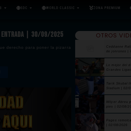
B
SDC
WORLD CLASSIC
ZONA PREMIUM
A ENTRADA | 30/09/2025
OTROS VID
Ceddanne Raf
ue derecho para poner la pizarra
de jonrones |
Lo mejor del 
Grandes Ligas
S
Tarik Skubal l
Stadium | 02/
Wilyer Abreu 
pies | 02/08/2
Pages remolca
| 02/08/2026