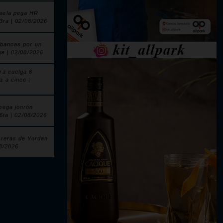
aela pega HR
 3ra | 02/08/2026
 bancas por un
ue | 02/08/2026
ra cuelga 6
a a cinco |
pega jonrón
 6ta | 02/08/2026
rreras de Yordan
08/2026