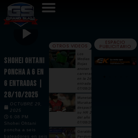
ESPACIO
OTROS VIDEOS
PUBLICITARIO
Los
SHOHEI OHTANI
Medias
Rojas
anotan 5
PONCHA A 6 EN
carreras
en la 2da
6 ENTRADAS |
entrada |
07/08/2026
28/10/2025
Munetaka
Murakami
OCTUBRE 29,
despacha
2025
su HR 25
6:08 PM
del año |
07/08/2026
Shohei Ohtani
poncha a seis
Geraldo
bateadores en seis
Perdomo