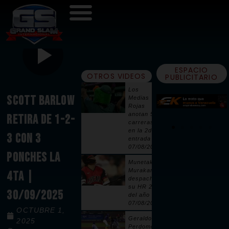
ESPACIO
OTROS VIDEOS
PUBLICITARIO
Los
SCOTT BARLOW
Medias
Rojas
anotan 5
RETIRA DE 1-2-
carreras
en la 2da
3 CON 3
entrada |
07/08/2026
PONCHES LA
Munetaka
Murakami
4TA |
despacha
su HR 25
30/09/2025
del año |
07/08/2026
OCTUBRE 1,
Geraldo
2025
Perdomo