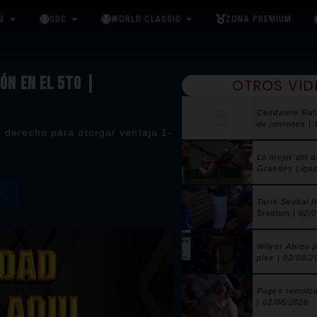
B
SDC
WORLD CLASSIC
ZONA PREMIUM
ÓN EN EL 5TO |
OTROS VID
Ceddanne Raf
de jonrones |
ín derecho para otorgar ventaja 1-
Lo mejor del 
Grandes Ligas
S
Tarik Skubal l
Stadium | 02/
Wilyer Abreu 
pies | 02/08/2
Pages remolca
| 02/08/2026