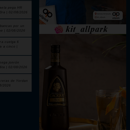
aela pega HR
 3ra | 02/08/2026
 bancas por un
ue | 02/08/2026
ra cuelga 6
a a cinco |
pega jonrón
 6ta | 02/08/2026
rreras de Yordan
08/2026