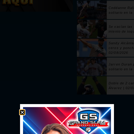
Ceddanne Raf
solitario en la
Se vacían las
intento de toq
Sandy Alcánta
ceros y ponch
02/08/2026
Jarren Duran 
solitario en la
Doble de 2 ca
Álvarez | 02/