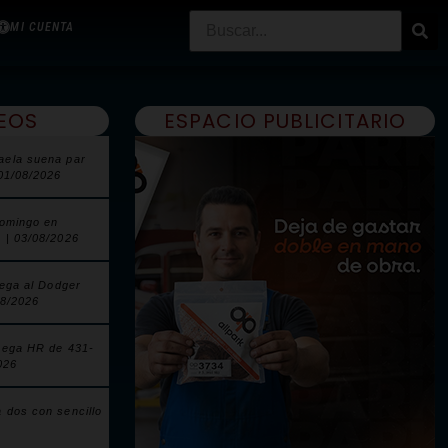
MI CUENTA
EOS
ESPACIO PUBLICITARIO
aela suena par
 01/08/2026
domingo en
 | 03/08/2026
lega al Dodger
08/2026
pega HR de 431-
026
 dos con sencillo