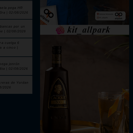
aela pega HR
 3ra | 02/08/2026
 bancas por un
ue | 02/08/2026
ra cuelga 6
a a cinco |
pega jonrón
 6ta | 02/08/2026
rreras de Yordan
08/2026