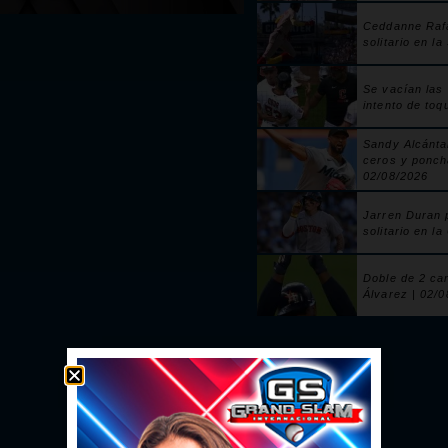
Ceddanne Raf
solitario en la
Se vacían las
intento de toq
Sandy Alcánta
ceros y ponch
02/08/2026
Jarren Duran 
solitario en la
Doble de 2 ca
Álvarez | 02/