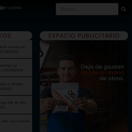
MI CUENTA
EOS
ESPACIO PUBLICITARIO
aela suena par
 01/08/2026
domingo en
 | 03/08/2026
lega al Dodger
08/2026
pega HR de 431-
026
 dos con sencillo