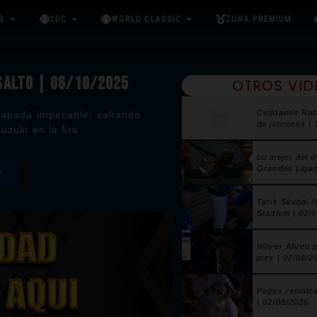
B
SDC
WORLD CLASSIC
ZONA PREMIUM
 SALTO | 06/10/2025
OTROS VID
Ceddanne Raf
trapada impecable, saltando
de jonrones |
Suzuki en la 5ta
Lo mejor del 
Grandes Ligas
S
Tarik Skubal l
Stadium | 02/
Wilyer Abreu 
pies | 02/08/2
Pages remolca
| 02/08/2026