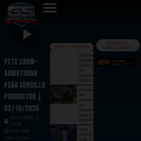
ESPACIO
OTROS VIDEOS
PUBLICITARIO
Ceddanne
PETE CROW-
Rafaela
suena par
de
ARMSTRONG
jonrones |
01/08/2026
PEGA SENCILLO
Lo mejor
PRODUCTOR |
del
domingo
en
02/10/2025
Grandes
Ligas |
OCTUBRE 2,
03/08/2026
2025
Tarik
9:07 PM
Skubal
Pete Crow-
llega al