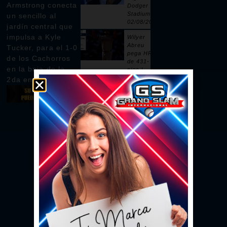
Armstrong conecta
Dodger
Stadium |
un sencillo al
02/08/2026
jardín central que
impulsa a Kyle
Wilyer
Abreu
Tucker, para el 1-0
pega HR
de los Cachorros
de 431-
en la baja de la
pies |
02/08/2026
2da entrada
Pages
remolca
dos con
sencillo |
02/08/2026
Ceddanne
Rafaela
pega HR
solitario
en la 3ra |
02/08/2026
Se vacían
las bancas
por un
intento de