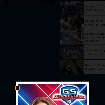
Ceddanne Raf
solitario en la
Se vacían las
intento de toq
Sandy Alcánta
ceros y ponch
02/08/2026
Jarren Duran 
solitario en la
Doble de 2 ca
Álvarez | 02/