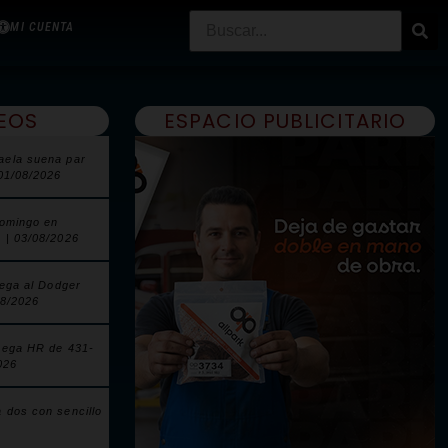
MI CUENTA
EOS
ESPACIO PUBLICITARIO
aela suena par
 01/08/2026
domingo en
 | 03/08/2026
lega al Dodger
08/2026
pega HR de 431-
026
 dos con sencillo