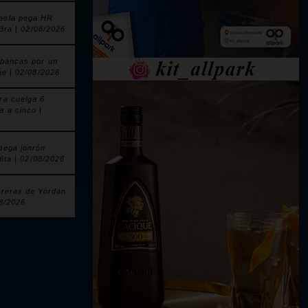
aela pega HR
 3ra | 02/08/2026
 bancas por un
ue | 02/08/2026
ra cuelga 6
a a cinco |
pega jonrón
 6ta | 02/08/2026
rreras de Yordan
08/2026