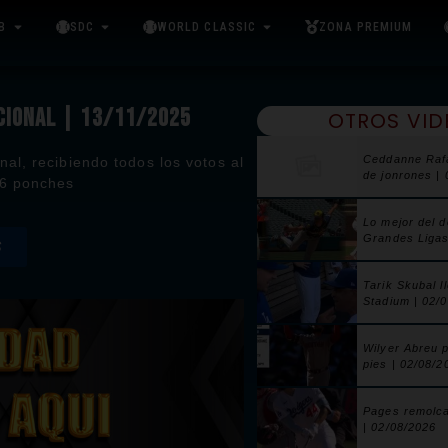
B
SDC
WORLD CLASSIC
ZONA PREMIUM
ACIONAL | 13/11/2025
OTROS VID
Ceddanne Raf
al, recibiendo todos los votos al
de jonrones |
16 ponches
Lo mejor del 
Grandes Ligas
S
Tarik Skubal l
Stadium | 02/
Wilyer Abreu 
pies | 02/08/2
Pages remolca
| 02/08/2026