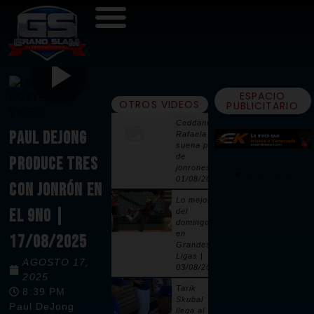
ESPACIO
OTROS VIDEOS
PUBLICITARIO
Ceddanne
PAUL DEJONG
Rafaela
suena par
de
PRODUCE TRES
jonrones |
01/08/2026
CON JONRÓN EN
Lo mejor
EL 9NO |
del
domingo
en
17/08/2025
Grandes
Ligas |
AGOSTO 17,
03/08/2026
2025
Tarik
8:39 PM
Skubal
Paul DeJong
llega al