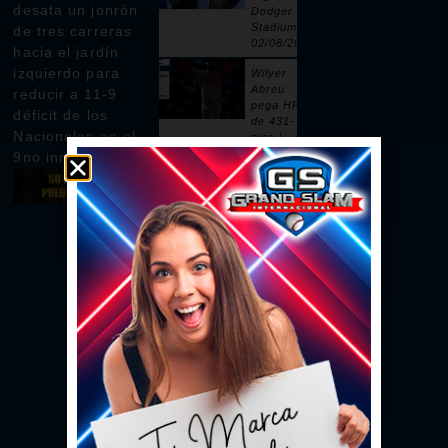
desata un jonrón
Dodger
Stadium |
de tres carreras
02/08/2026
hacia el jardín
izquierdo para
Wilyer
Abreu
reducir a 11-9
pega HR
déficit de los
de 431-
Nacionales en el
pies |
02/08/2026
9no inning
Pages
remolca
dos con
sencillo |
02/08/2026
Ceddanne
Rafaela
pega HR
solitario
en la 3ra |
02/08/2026
Se vacían
las bancas
por un
intento de