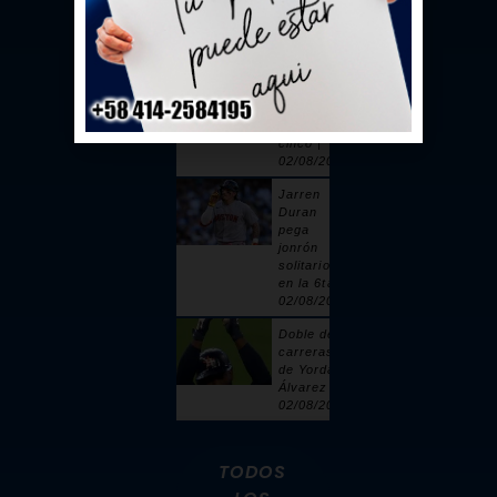
toque |
02/08/2026
Sandy
Alcántara
cuelga 6
ceros y
poncha a
cinco |
02/08/2026
Jarren
Duran
pega
jonrón
solitario
en la 6ta |
02/08/2026
Doble de 2
carreras
de Yordan
Álvarez |
02/08/2026
TODOS