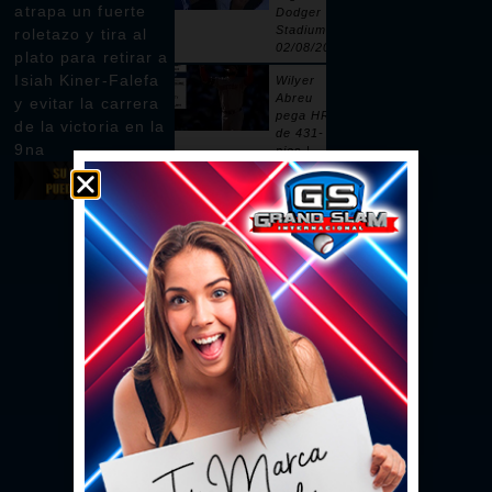
atrapa un fuerte
Dodger
Stadium |
roletazo y tira al
02/08/2026
plato para retirar a
Isiah Kiner-Falefa
Wilyer
Abreu
y evitar la carrera
pega HR
de la victoria en la
de 431-
9na
pies |
02/08/2026
Pages
remolca
dos con
sencillo |
02/08/2026
Ceddanne
Rafaela
pega HR
solitario
en la 3ra |
02/08/2026
Se vacían
las bancas
por un
intento de