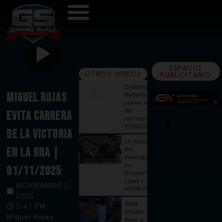
ESPACIO
OTROS VIDEOS
PUBLICITARIO
Ceddanne
MIGUEL ROJAS
Rafaela
suena par
de
EVITA CARRERA
jonrones |
01/08/2026
DE LA VICTORIA
Lo mejor
EN LA 9NA |
del
domingo
en
01/11/2025
Grandes
Ligas |
NOVIEMBRE 2,
03/08/2026
2025
Tarik
2:47 PM
Skubal
Miguel Rojas
llega al