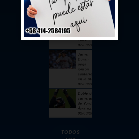
toque |
02/08/2026
Sandy
Alcántara
cuelga 6
ceros y
poncha a
cinco |
02/08/2026
Jarren
Duran
pega
jonrón
solitario
en la 6ta |
02/08/2026
Doble de 2
carreras
de Yordan
Álvarez |
02/08/2026
TODOS