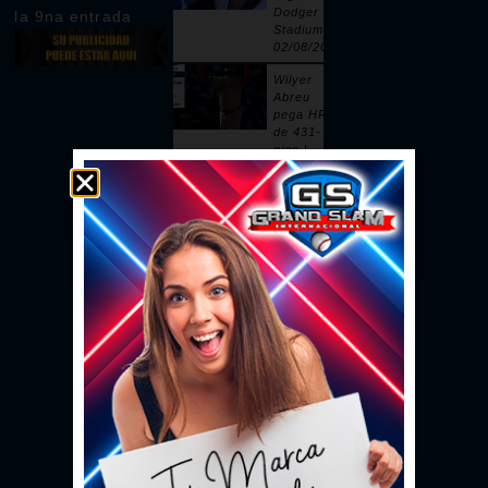
Dodger
la 9na entrada
Stadium |
02/08/2026
Wilyer
Abreu
pega HR
de 431-
pies |
02/08/2026
Pages
remolca
dos con
sencillo |
02/08/2026
Ceddanne
Rafaela
pega HR
solitario
en la 3ra |
02/08/2026
Se vacían
las bancas
por un
intento de