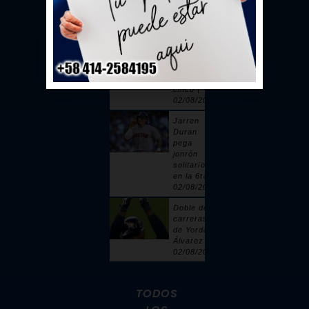
toque |
02/08/2026
Sandy
Alcántara
cuelga 6
ceros y
poncha a
cinco |
02/08/2026
Jarren
Duran
pega
jonrón
solitario
en la 6ta |
02/08/2026
Doble de 2
carreras
de Yordan
Álvarez |
02/08/2026
TODOS