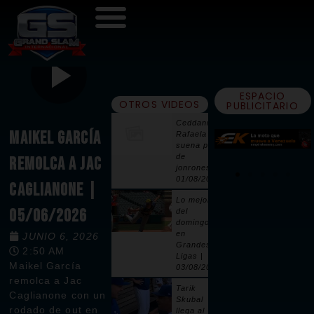
ESPACIO
OTROS VIDEOS
PUBLICITARIO
Ceddanne
MAIKEL GARCÍA
Rafaela
suena par
de
REMOLCA A JAC
jonrones |
01/08/2026
CAGLIANONE |
Lo mejor
05/06/2026
del
domingo
en
JUNIO 6, 2026
Grandes
2:50 AM
Ligas |
Maikel García
03/08/2026
remolca a Jac
Tarik
Caglianone con un
Skubal
rodado de out en
llega al