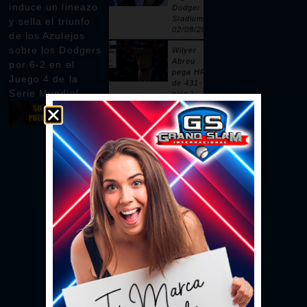
induce un lineazo
Dodger
Stadium |
y sella el triunfo
02/08/2026
de los Azulejos
sobre los Dodgers
Wilyer
Abreu
por 6-2 en el
pega HR
Juego 4 de la
de 431-
Serie Mundial
pies |
02/08/2026
Pages
remolca
dos con
sencillo |
02/08/2026
Ceddanne
Rafaela
pega HR
solitario
en la 3ra |
02/08/2026
Se vacían
las bancas
por un
intento de