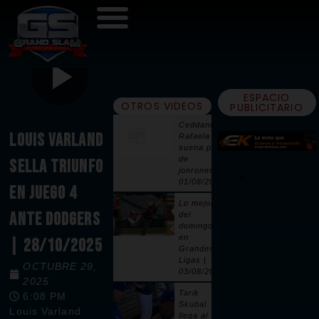
ESPACIO
OTROS VIDEOS
PUBLICITARIO
Ceddanne
LOUIS VARLAND
Rafaela
suena par
de
SELLA TRIUNFO
jonrones |
01/08/2026
EN JUEGO 4
Lo mejor
ANTE DODGERS
del
domingo
en
| 28/10/2025
Grandes
Ligas |
OCTUBRE 29,
03/08/2026
2025
Tarik
6:08 PM
Skubal
Louis Varland
llega al