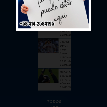
toque |
02/08/2026
Sandy
Alcántara
cuelga 6
ceros y
poncha a
cinco |
02/08/2026
Jarren
Duran
pega
jonrón
solitario
en la 6ta |
02/08/2026
Doble de 2
carreras
de Yordan
Álvarez |
02/08/2026
TODOS