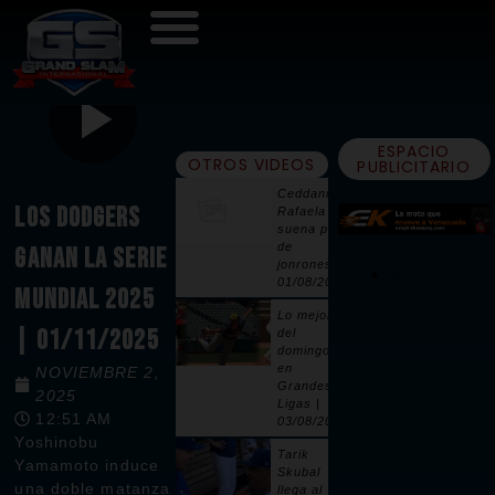
ESPACIO
OTROS VIDEOS
PUBLICITARIO
Ceddanne
LOS DODGERS
Rafaela
suena par
de
GANAN LA SERIE
jonrones |
01/08/2026
MUNDIAL 2025
Lo mejor
| 01/11/2025
del
domingo
en
NOVIEMBRE 2,
Grandes
2025
Ligas |
12:51 AM
03/08/2026
Yoshinobu
Tarik
Yamamoto induce
Skubal
una doble matanza
llega al