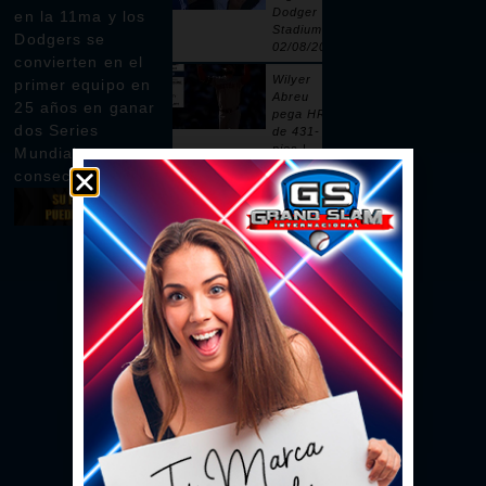
Dodger
en la 11ma y los
Stadium |
Dodgers se
02/08/2026
convierten en el
Wilyer
primer equipo en
Abreu
25 años en ganar
pega HR
dos Series
de 431-
pies |
Mundiales
02/08/2026
consecutivas
Pages
remolca
dos con
sencillo |
02/08/2026
Ceddanne
Rafaela
pega HR
solitario
en la 3ra |
02/08/2026
Se vacían
las bancas
por un
intento de