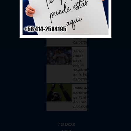
toque |
02/08/2026
Sandy
Alcántara
cuelga 6
ceros y
poncha a
cinco |
02/08/2026
Jarren
Duran
pega
jonrón
solitario
en la 6ta |
02/08/2026
Doble de 2
carreras
de Yordan
Álvarez |
02/08/2026
TODOS