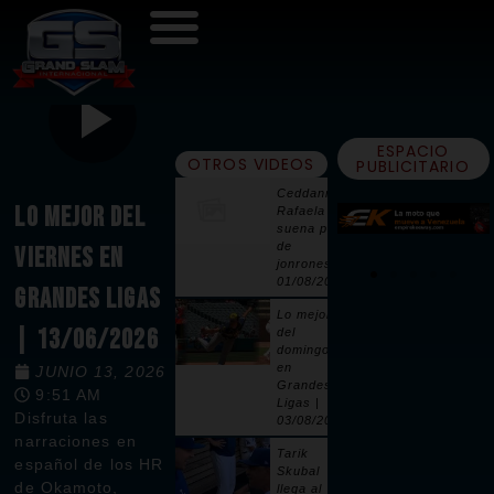
ESPACIO
OTROS VIDEOS
PUBLICITARIO
Ceddanne
LO MEJOR DEL
Rafaela
suena par
de
VIERNES EN
jonrones |
01/08/2026
GRANDES LIGAS
Lo mejor
| 13/06/2026
del
domingo
en
JUNIO 13, 2026
Grandes
9:51 AM
Ligas |
Disfruta las
03/08/2026
narraciones en
Tarik
español de los HR
Skubal
de Okamoto,
llega al