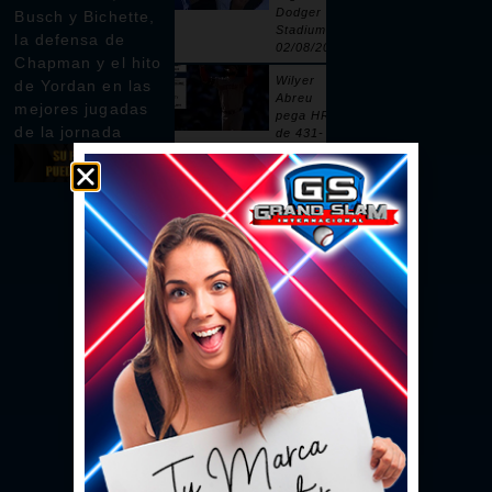
Dodger
Busch y Bichette,
Stadium |
la defensa de
02/08/2026
Chapman y el hito
Wilyer
de Yordan en las
Abreu
mejores jugadas
pega HR
de la jornada
de 431-
pies |
02/08/2026
Pages
remolca
dos con
sencillo |
02/08/2026
Ceddanne
Rafaela
pega HR
solitario
en la 3ra |
02/08/2026
Se vacían
las bancas
por un
intento de