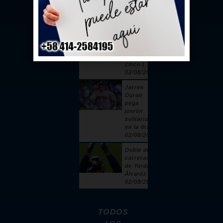
toque |
02/08/2026
Sandy
Alcántara
cuelga 6
ceros y
poncha a
cinco |
02/08/2026
Jarren
Duran
pega
jonrón
solitario
en la 6ta |
02/08/2026
Doble de 2
carreras
de Yordan
Álvarez |
02/08/2026
TODOS