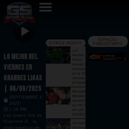
ESPACIO
OTROS VIDEOS
PUBLICITARIO
Los
LO MEJOR DEL
Medias
Rojas
anotan 5
VIERNES EN
carreras
en la 2da
GRANDES LIGAS
entrada |
07/08/2026
| 06/09/2025
Munetaka
Murakami
SEPTIEMBRE 6,
despacha
2025
su HR 25
1:16 PM
del año |
07/08/2026
Los cuatro hits de
Guerrero Jr., la
Geraldo
gran apertura de
Perdomo