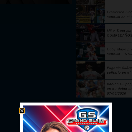
Francisco Lin
sencillo en el
Mike Trout jo
CUMPLEAÑOS! 
Coby Mayo pr
sencillo | 07/
Eugenio Suáre
solitario en e
Kaelen Culpe
en su debut e
07/08/2026