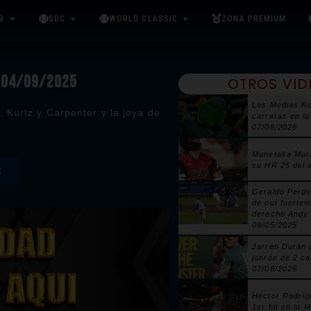
B
SDC
WORLD CLASSIC
ZONA PREMIUM
| 04/09/2025
OTROS VID
Los Medias Ro
 Kurtz y Carpenter y la joya de
carreras en la
07/08/2026
Munetaka Mur
su HR 25 del 
S
Geraldo Perdo
de out fuertem
derecho Andy 
09/05/2025
Jarren Durán 
jonrón de 2 ca
07/08/2026
Héctor Rodríg
1er hit en la 