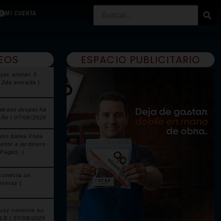
MI CUENTA
EOS
ESPACIO PUBLICITARIO
jas anotan 5
 2da entrada |
akami despacha
año | 07/08/2026
mo batea línea
ente a jardinero
Pages. |
conecta un
rreras |
uez conecta su
MLB | 07/08/2026