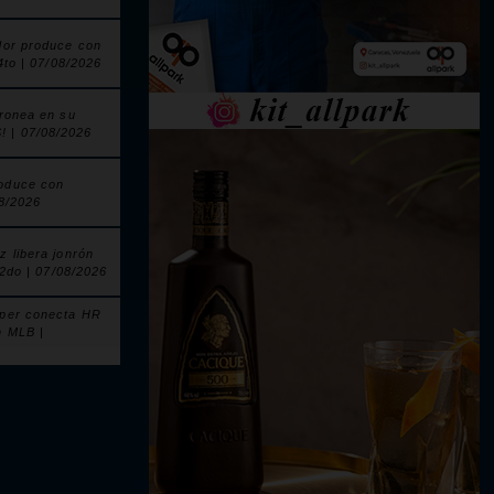
dor produce con
 4to | 07/08/2026
nronea en su
| 07/08/2026
oduce con
08/2026
z libera jonrón
l 2do | 07/08/2026
pper conecta HR
n MLB |