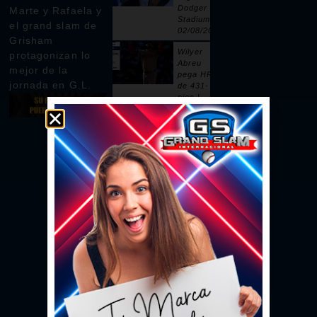
Dodger
Marte y Rafaela y
Stadium |
el grand slam de
02/08/2026
Grisham
Wilyer
protagonizan lo
Abreu
mejor de la
pega HR
jornada en G.L.
de 431-
pies |
02/08/2026
Pages
remolca
dos con
sencillo |
02/08/2026
Ceddanne
Rafaela
pega HR
solitario
en la 3ra |
02/08/2026
Se vacían
las bancas
por un
intento de