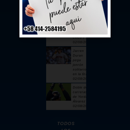
toque |
02/08/2026
Sandy
Alcántara
cuelga 6
ceros y
poncha a
cinco |
02/08/2026
Jarren
Duran
pega
jonrón
solitario
en la 6ta |
02/08/2026
Doble de 2
carreras
de Yordan
Álvarez |
02/08/2026
TODOS