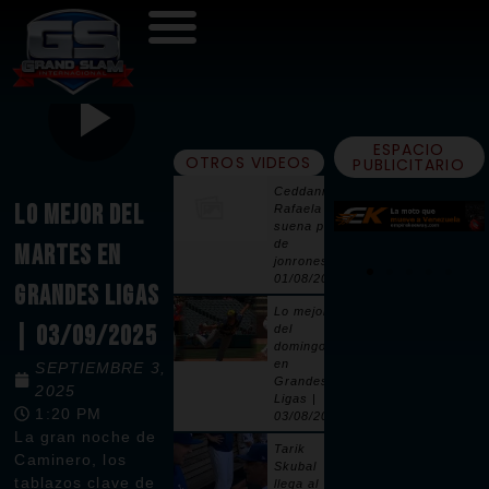
ESPACIO
OTROS VIDEOS
PUBLICITARIO
Ceddanne
LO MEJOR DEL
Rafaela
suena par
de
MARTES EN
jonrones |
01/08/2026
GRANDES LIGAS
Lo mejor
| 03/09/2025
del
domingo
en
SEPTIEMBRE 3,
Grandes
2025
Ligas |
1:20 PM
03/08/2026
La gran noche de
Tarik
Caminero, los
Skubal
tablazos clave de
llega al