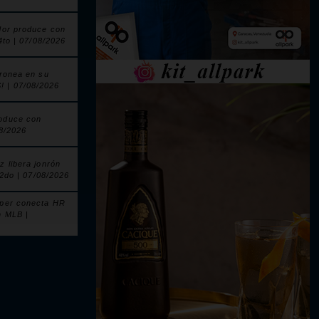
dor produce con
 4to | 07/08/2026
nronea en su
| 07/08/2026
oduce con
08/2026
z libera jonrón
l 2do | 07/08/2026
pper conecta HR
n MLB |