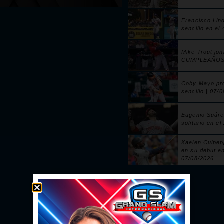
Francisco Lin
sencillo en el
Mike Trout jo
CUMPLEAÑOS! 
Coby Mayo pr
sencillo | 07/
Eugenio Suáre
solitario en e
Kaelen Culpe
en su debut e
07/08/2026