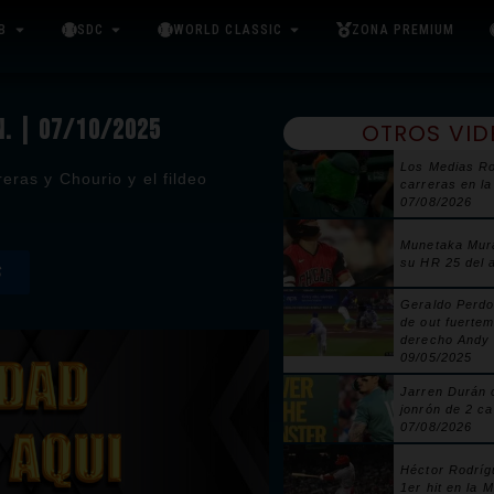
B
SDC
WORLD CLASSIC
ZONA PREMIUM
.N. | 07/10/2025
OTROS VID
Los Medias Ro
eras y Chourio y el fildeo
carreras en la
07/08/2026
Munetaka Mur
su HR 25 del 
S
Geraldo Perdo
de out fuertem
derecho Andy 
09/05/2025
Jarren Durán 
jonrón de 2 ca
07/08/2026
Héctor Rodríg
1er hit en la 