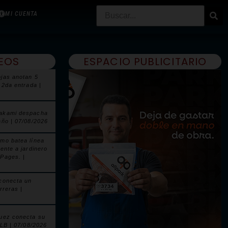
MI CUENTA
EOS
ESPACIO PUBLICITARIO
jas anotan 5
 2da entrada |
akami despacha
año | 07/08/2026
mo batea línea
ente a jardinero
Pages. |
conecta un
rreras |
uez conecta su
MLB | 07/08/2026