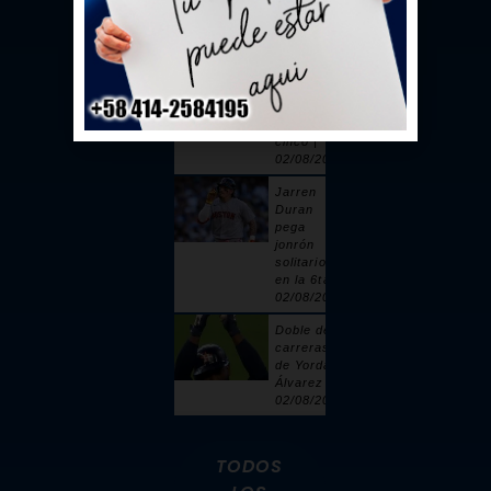
toque |
02/08/2026
Sandy
Alcántara
cuelga 6
ceros y
poncha a
cinco |
02/08/2026
Jarren
Duran
pega
jonrón
solitario
en la 6ta |
02/08/2026
Doble de 2
carreras
de Yordan
Álvarez |
02/08/2026
TODOS