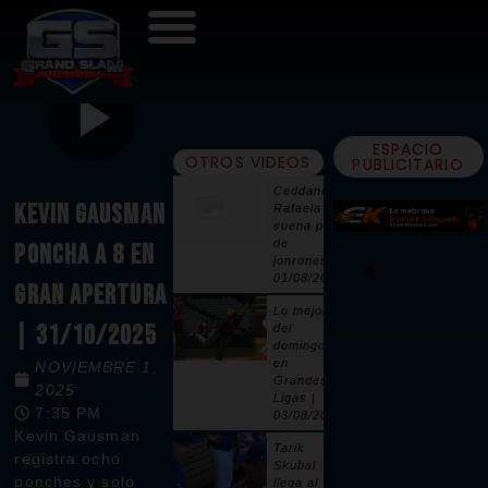
ESPACIO
OTROS VIDEOS
PUBLICITARIO
Ceddanne
KEVIN GAUSMAN
Rafaela
suena par
de
PONCHA A 8 EN
jonrones |
01/08/2026
GRAN APERTURA
Lo mejor
| 31/10/2025
del
domingo
en
NOVIEMBRE 1,
Grandes
2025
Ligas |
7:35 PM
03/08/2026
Kevin Gausman
Tarik
registra ocho
Skubal
ponches y solo
llega al