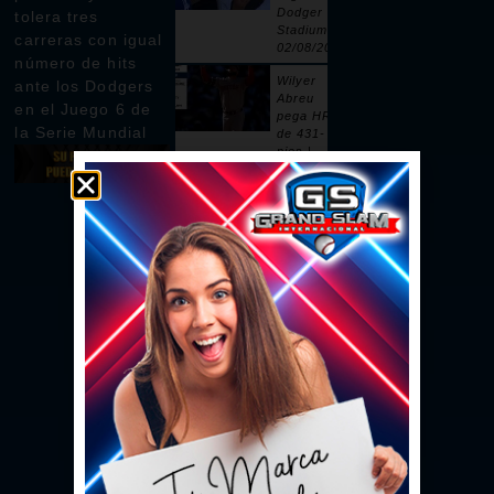
Dodger
tolera tres
Stadium |
carreras con igual
02/08/2026
número de hits
Wilyer
ante los Dodgers
Abreu
en el Juego 6 de
pega HR
la Serie Mundial
de 431-
pies |
02/08/2026
Pages
remolca
dos con
sencillo |
02/08/2026
Ceddanne
Rafaela
pega HR
solitario
en la 3ra |
02/08/2026
Se vacían
las bancas
por un
intento de