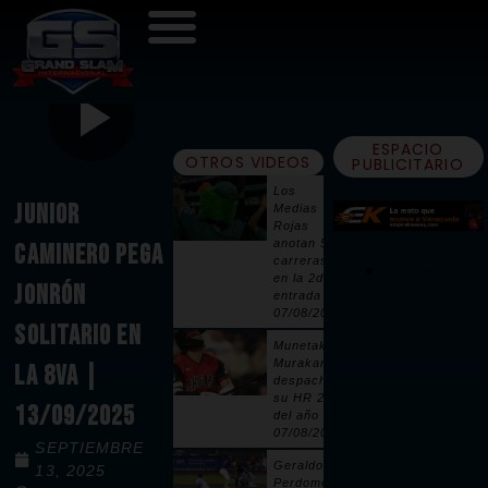
ESPACIO
OTROS VIDEOS
PUBLICITARIO
Los
JUNIOR
Medias
Rojas
anotan 5
CAMINERO PEGA
carreras
en la 2da
JONRÓN
entrada |
07/08/2026
SOLITARIO EN
Munetaka
Murakami
LA 8VA |
despacha
su HR 25
13/09/2025
del año |
07/08/2026
SEPTIEMBRE
Geraldo
13, 2025
Perdomo