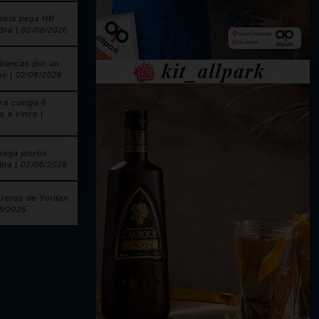
aela pega HR
 3ra | 02/08/2026
 bancas por un
ue | 02/08/2026
ra cuelga 6
a a cinco |
pega jonrón
 6ta | 02/08/2026
rreras de Yordan
08/2026