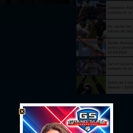
Ceddanne Raf
solitario en la
Se vacían las
intento de toq
Sandy Alcánta
ceros y ponch
02/08/2026
Jarren Duran 
solitario en la
Doble de 2 ca
Álvarez | 02/