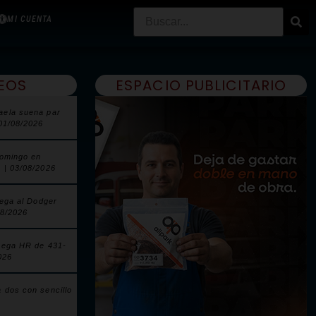
MI CUENTA
EOS
ESPACIO PUBLICITARIO
aela suena par
 01/08/2026
domingo en
 | 03/08/2026
lega al Dodger
08/2026
pega HR de 431-
026
 dos con sencillo