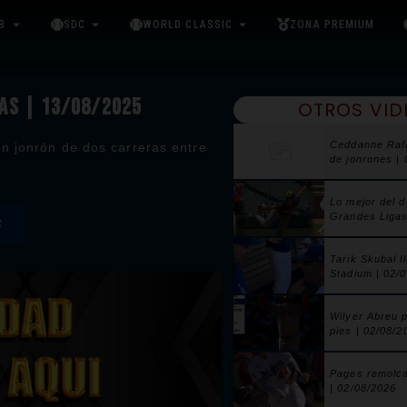
B
SDC
WORLD CLASSIC
ZONA PREMIUM
RAS | 13/08/2025
OTROS VID
Ceddanne Raf
n jonrón de dos carreras entre
de jonrones |
Lo mejor del 
Grandes Ligas
S
Tarik Skubal l
Stadium | 02/
Wilyer Abreu 
pies | 02/08/2
Pages remolca
| 02/08/2026