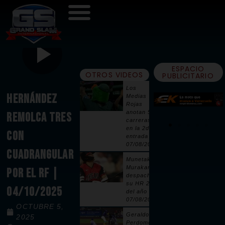
ESPACIO
OTROS VIDEOS
PUBLICITARIO
Los
HERNÁNDEZ
Medias
Rojas
anotan 5
REMOLCA TRES
carreras
en la 2da
CON
entrada |
07/08/2026
CUADRANGULAR
Munetaka
Murakami
POR EL RF |
despacha
su HR 25
04/10/2025
del año |
07/08/2026
OCTUBRE 5,
Geraldo
2025
Perdomo