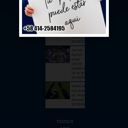
toque |
02/08/2026
Sandy
Alcántara
cuelga 6
ceros y
poncha a
cinco |
02/08/2026
Jarren
Duran
pega
jonrón
solitario
en la 6ta |
02/08/2026
Doble de 2
carreras
de Yordan
Álvarez |
02/08/2026
TODOS