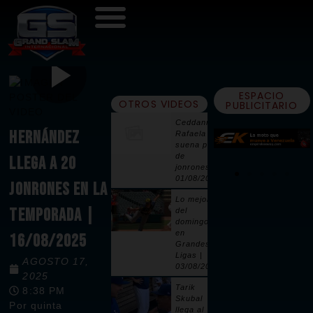
ESPACIO
OTROS VIDEOS
PUBLICITARIO
Ceddanne
HERNÁNDEZ
Rafaela
suena par
de
LLEGA A 20
jonrones |
01/08/2026
JONRONES EN LA
Lo mejor
TEMPORADA |
del
domingo
en
16/08/2025
Grandes
Ligas |
AGOSTO 17,
03/08/2026
2025
Tarik
8:38 PM
Skubal
Por quinta
llega al