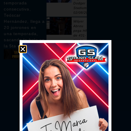
temporada
Dodger
Stadium |
consecutiva,
02/08/2026
Teóscar
Hernández, llega a
Wilyer
Abreu
20 jonrones en
pega HR
una temporada,
de 431-
sacando la bola en
pies |
02/08/2026
la 5ta entrada
Pages
remolca
dos con
sencillo |
02/08/2026
Ceddanne
Rafaela
pega HR
solitario
en la 3ra |
02/08/2026
Se vacían
las bancas
por un
intento de