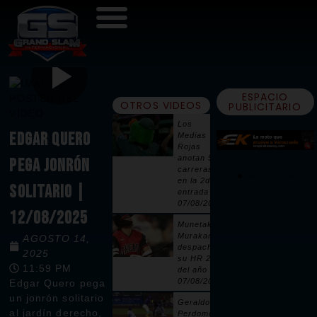
ESPACIO
OTROS VIDEOS
PUBLICITARIO
Los
EDGAR QUERO
Medias
Rojas
anotan 5
PEGA JONRÓN
carreras
en la 2da
SOLITARIO |
entrada |
07/08/2026
12/08/2025
Munetaka
Murakami
AGOSTO 14,
despacha
2025
su HR 25
11:59 PM
del año |
07/08/2026
Edgar Quero pega
un jonrón solitario
Geraldo
al jardín derecho,
Perdomo