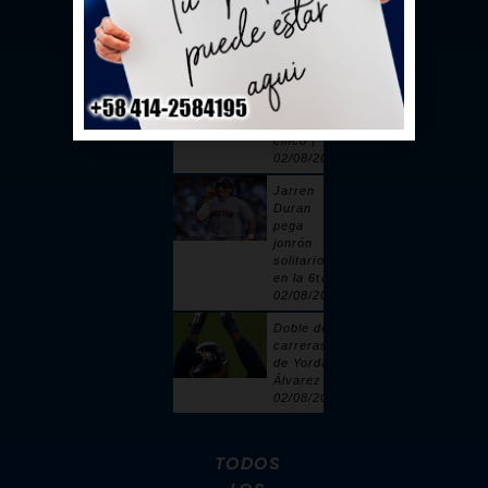
toque |
02/08/2026
Sandy
Alcántara
cuelga 6
ceros y
poncha a
cinco |
02/08/2026
Jarren
Duran
pega
jonrón
solitario
en la 6ta |
02/08/2026
Doble de 2
carreras
de Yordan
Álvarez |
02/08/2026
TODOS