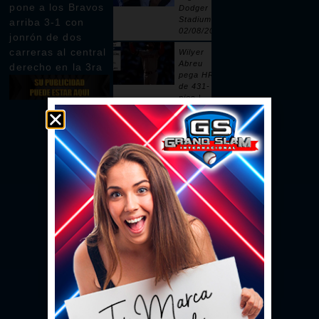
pone a los Bravos
Dodger
Stadium |
arriba 3-1 con
02/08/2026
jonrón de dos
carreras al central
Wilyer
Abreu
derecho en la 3ra
pega HR
de 431-
pies |
02/08/2026
Pages
remolca
dos con
sencillo |
02/08/2026
Ceddanne
Rafaela
pega HR
solitario
en la 3ra |
02/08/2026
Se vacían
las bancas
por un
intento de