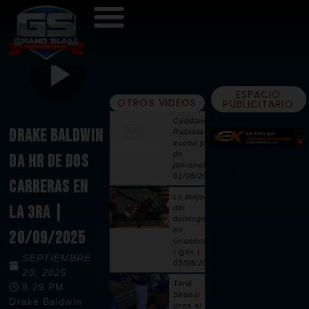
ESPACIO
OTROS VIDEOS
PUBLICITARIO
Ceddanne
DRAKE BALDWIN
Rafaela
suena par
de
DA HR DE DOS
jonrones |
01/08/2026
CARRERAS EN
Lo mejor
LA 3RA |
del
domingo
en
20/09/2025
Grandes
Ligas |
SEPTIEMBRE
03/08/2026
20, 2025
Tarik
8:29 PM
Skubal
Drake Baldwin
llega al