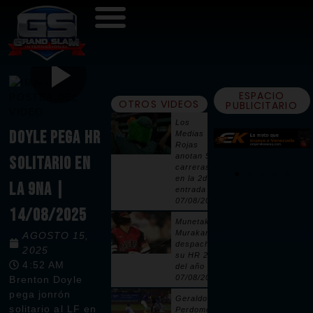
ESPACIO
OTROS VIDEOS
PUBLICITARIO
Los
DOYLE PEGA HR
Medias
Rojas
anotan 5
SOLITARIO EN
carreras
en la 2da
LA 9NA |
entrada |
07/08/2026
14/08/2025
Munetaka
Murakami
AGOSTO 15,
despacha
2025
su HR 25
4:52 AM
del año |
07/08/2026
Brenton Doyle
pega jonrón
Geraldo
solitario al LF en
Perdomo