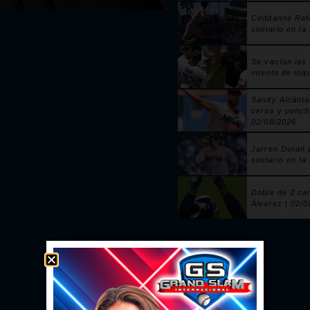
Ceddanne Raf
solitario en la
Se vacían las
intento de toq
Sandy Alcánta
ceros y ponch
02/08/2026
Jarren Duran 
solitario en la
Doble de 2 ca
Álvarez | 02/