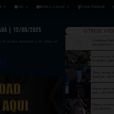
B
SDC
WORLD CLASSIC
ZONA PREMIUM
PADA | 12/08/2025
OTROS VID
Ceddanne Raf
 el jardín derecho y le roba un
de jonrones |
Lo mejor del 
Grandes Ligas
S
Tarik Skubal l
Stadium | 02/
Wilyer Abreu 
pies | 02/08/2
Pages remolca
| 02/08/2026