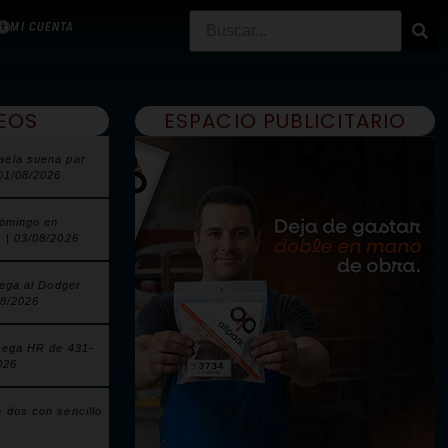
MI CUENTA
EOS
ESPACIO PUBLICITARIO
aela suena par
 01/08/2026
domingo en
 | 03/08/2026
lega al Dodger
08/2026
pega HR de 431-
026
 dos con sencillo