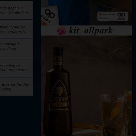
aela pega HR
 3ra | 02/08/2026
 bancas por un
ue | 02/08/2026
ra cuelga 6
a a cinco |
pega jonrón
 6ta | 02/08/2026
rreras de Yordan
08/2026