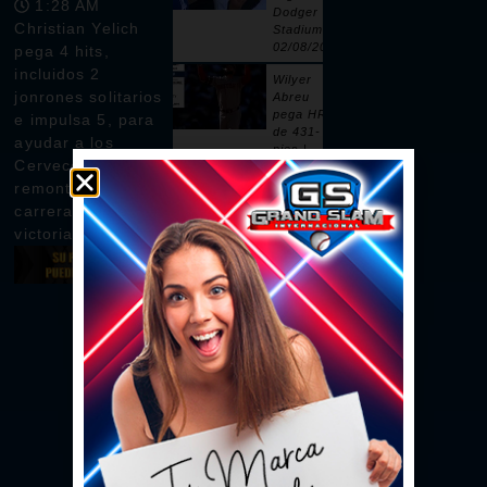
1:28 AM
Dodger
Christian Yelich
Stadium |
02/08/2026
pega 4 hits,
incluidos 2
Wilyer
jonrones solitarios
Abreu
pega HR
e impulsa 5, para
de 431-
ayudar a los
pies |
Cerveceros a
02/08/2026
remontar 7
Pages
carreras en la
remolca
victoria por 10-8
dos con
sencillo |
02/08/2026
Ceddanne
Rafaela
pega HR
solitario
en la 3ra |
02/08/2026
Se vacían
las bancas
por un
intento de