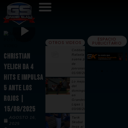
ESPACIO
OTROS VIDEOS
PUBLICITARIO
Ceddanne
CHRISTIAN
Rafaela
suena par
de
YELICH DA 4
jonrones |
01/08/2026
HITS E IMPULSA
Lo mejor
5 ANTE LOS
del
domingo
en
ROJOS |
Grandes
Ligas |
15/08/2025
03/08/2026
AGOSTO 16,
Tarik
Skubal
2025
llega al