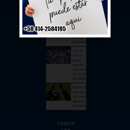
toque |
02/08/2026
Sandy
Alcántara
cuelga 6
ceros y
poncha a
cinco |
02/08/2026
Jarren
Duran
pega
jonrón
solitario
en la 6ta |
02/08/2026
Doble de 2
carreras
de Yordan
Álvarez |
02/08/2026
TODOS