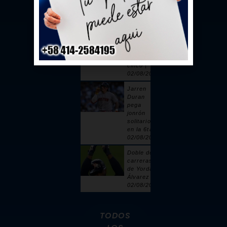
toque |
02/08/2026
Sandy
Alcántara
cuelga 6
ceros y
poncha a
cinco |
02/08/2026
Jarren
Duran
pega
jonrón
solitario
en la 6ta |
02/08/2026
Doble de 2
carreras
de Yordan
Álvarez |
02/08/2026
TODOS