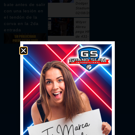
Dodger
bate antes de salir
Stadium |
con una lesión en
02/08/2026
el tendón de la
Wilyer
corva en la 2da
Abreu
entrada
pega HR
de 431-
pies |
02/08/2026
Pages
remolca
dos con
sencillo |
02/08/2026
Ceddanne
Rafaela
pega HR
solitario
en la 3ra |
02/08/2026
Se vacían
las bancas
por un
intento de