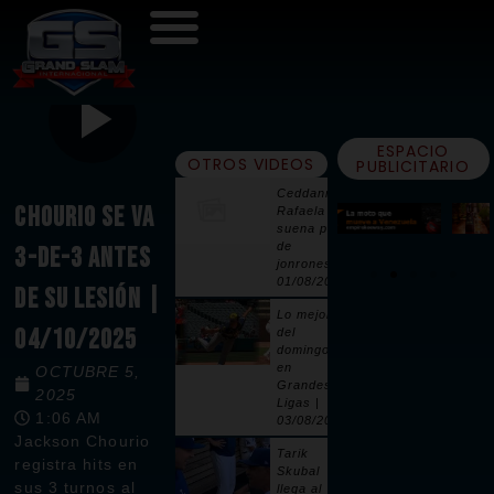
ESPACIO
OTROS VIDEOS
PUBLICITARIO
Ceddanne
CHOURIO SE VA
Rafaela
suena par
de
3-DE-3 ANTES
jonrones |
01/08/2026
DE SU LESIÓN |
Lo mejor
04/10/2025
del
domingo
en
OCTUBRE 5,
Grandes
2025
Ligas |
1:06 AM
03/08/2026
Jackson Chourio
Tarik
registra hits en
Skubal
sus 3 turnos al
llega al