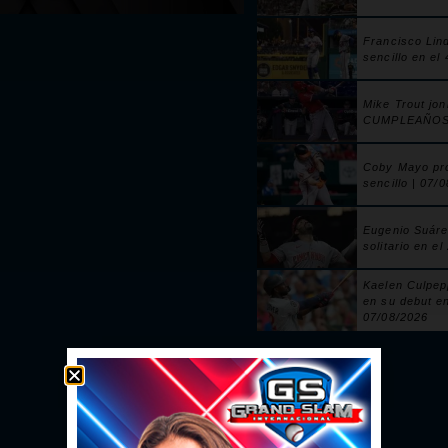
Francisco Lin
sencillo en el
Mike Trout jo
CUMPLEAÑOS! 
Coby Mayo pr
sencillo | 07/
Eugenio Suáre
solitario en e
Kaelen Culpe
en su debut e
07/08/2026