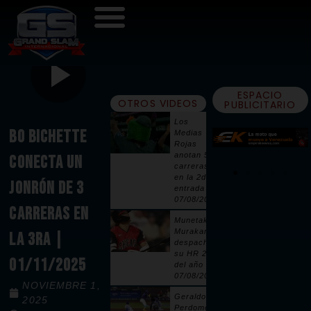
ESPACIO
OTROS VIDEOS
PUBLICITARIO
Los
BO BICHETTE
Medias
Rojas
anotan 5
CONECTA UN
carreras
en la 2da
JONRÓN DE 3
entrada |
07/08/2026
CARRERAS EN
Munetaka
Murakami
LA 3RA |
despacha
su HR 25
01/11/2025
del año |
07/08/2026
NOVIEMBRE 1,
Geraldo
2025
Perdomo