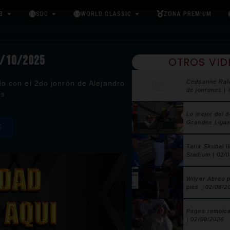
B
SDC
WORLD CLASSIC
ZONA PREMIUM
4/10/2025
OTROS VID
Ceddanne Raf
do con el 2do jonrón de Alejandro
de jonrones |
es
Lo mejor del 
Grandes Ligas
S
Tarik Skubal l
Stadium | 02/
Wilyer Abreu 
pies | 02/08/2
Pages remolca
| 02/08/2026