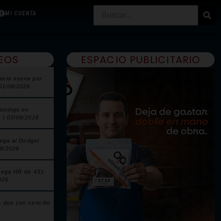
MI CUENTA
EOS
ESPACIO PUBLICITARIO
aela suena par
 01/08/2026
domingo en
 | 03/08/2026
lega al Dodger
08/2026
pega HR de 431-
026
 dos con sencillo