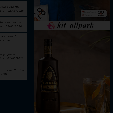
aela pega HR
 3ra | 02/08/2026
 bancas por un
ue | 02/08/2026
ra cuelga 6
a a cinco |
pega jonrón
 6ta | 02/08/2026
rreras de Yordan
08/2026