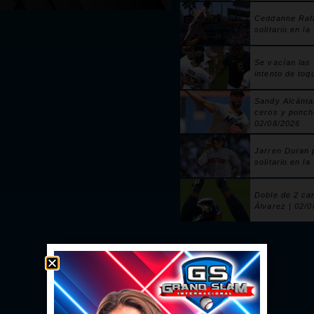
Ceddanne Raf
solitario en la
Se vacían las
intento de toq
Sandy Alcánta
ceros y ponch
02/08/2026
Jarren Duran 
solitario en la
Doble de 2 ca
Álvarez | 02/