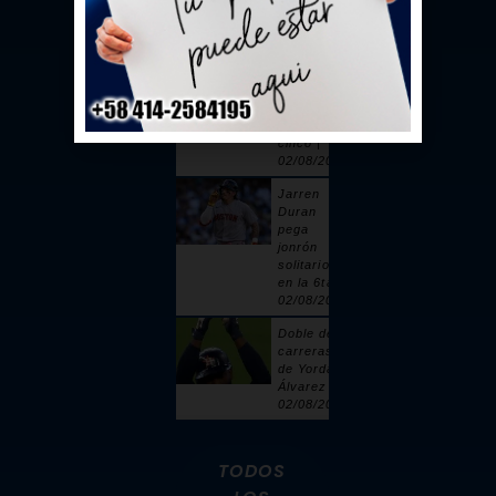
toque |
02/08/2026
Sandy
Alcántara
cuelga 6
ceros y
poncha a
cinco |
02/08/2026
Jarren
Duran
pega
jonrón
solitario
en la 6ta |
02/08/2026
Doble de 2
carreras
de Yordan
Álvarez |
02/08/2026
TODOS