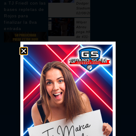
a TJ Friedl con las
Dodger
Stadium |
bases repletas de
02/08/2026
Rojos para
finalizar la 8va
Wilyer
Abreu
entrada
pega HR
de 431-
pies |
02/08/2026
Pages
remolca
dos con
sencillo |
02/08/2026
Ceddanne
Rafaela
pega HR
solitario
en la 3ra |
02/08/2026
Se vacían
las bancas
por un
intento de