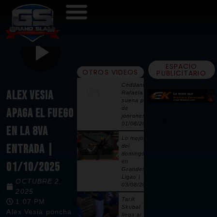
ESPACIO
OTROS VIDEOS
PUBLICITARIO
Ceddanne
ALEX VESIA
Rafaela
suena par
de
APAGA EL FUEGO
jonrones |
01/08/2026
EN LA 8VA
Lo mejor
ENTRADA |
del
domingo
en
01/10/2025
Grandes
Ligas |
OCTUBRE 2,
03/08/2026
2025
Tarik
1:07 PM
Skubal
Alex Vesia poncha
llega al