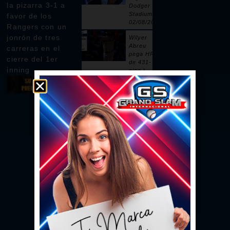
la pizarra 3-1 a
Dodger
Stadium |
favor de los
02/08/2026
Rangers con un
jonrón de tres
Wilyer
Abreu
carreras en el
pega HR
cierre del 1er
de 431-
inning
pies |
02/08/2026
Pages
remolca
dos con
sencillo |
02/08/2026
Ceddanne
Rafaela
pega HR
solitario
en la 3ra |
02/08/2026
Se vacían
las bancas
por un
intento de