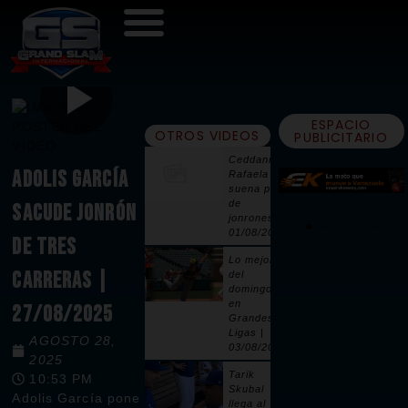
ESPACIO
OTROS VIDEOS
PUBLICITARIO
Ceddanne
ADOLIS GARCÍA
Rafaela
suena par
de
SACUDE JONRÓN
jonrones |
01/08/2026
DE TRES
Lo mejor
CARRERAS |
del
domingo
en
27/08/2025
Grandes
Ligas |
AGOSTO 28,
03/08/2026
2025
Tarik
10:53 PM
Skubal
Adolis García pone
llega al