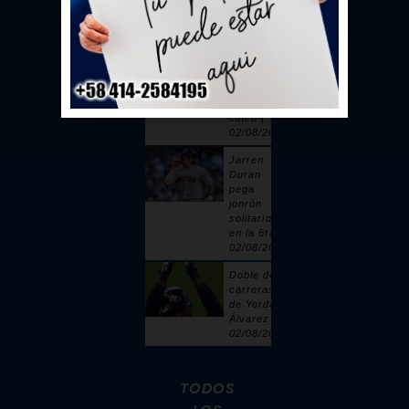
toque |
02/08/2026
Sandy
Alcántara
cuelga 6
ceros y
poncha a
cinco |
02/08/2026
Jarren
Duran
pega
jonrón
solitario
en la 6ta |
02/08/2026
Doble de 2
carreras
de Yordan
Álvarez |
02/08/2026
TODOS