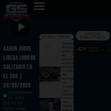
ESPACIO
OTROS VIDEOS
PUBLICITARIO
Ceddanne
AARON JUDGE
Rafaela
suena par
de
LIBERA JONRÓN
jonrones |
01/08/2026
SOLITARIO EN
Lo mejor
EL 3RO |
del
domingo
en
20/09/2025
Grandes
Ligas |
SEPTIEMBRE
03/08/2026
21, 2025
Tarik
1:42 AM
Skubal
Aaron Judge
llega al