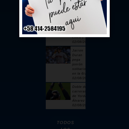
toque |
02/08/2026
Sandy
Alcántara
cuelga 6
ceros y
poncha a
cinco |
02/08/2026
Jarren
Duran
pega
jonrón
solitario
en la 6ta |
02/08/2026
Doble de 2
carreras
de Yordan
Álvarez |
02/08/2026
TODOS