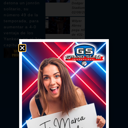
detona un jonrón
Dodger
Stadium |
solitario, su
02/08/2026
número 49 de la
temporada, para
Wilyer
Abreu
aumentar a 4-0
pega HR
ventaja de los
de 431-
Yankees en el 3er
pies |
02/08/2026
capítulo
Pages
remolca
dos con
sencillo |
02/08/2026
Ceddanne
Rafaela
pega HR
solitario
en la 3ra |
02/08/2026
Se vacían
las bancas
por un
intento de