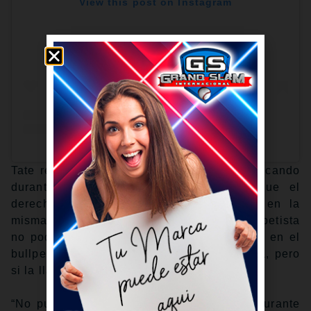
View this post on Instagram
Tate realizó otra presentación el sábado, tocando
durante la entrada de Díaz antes de que el
derecho consiguiera su segundo salvado en la
misma cantidad de oportunidades. La trompetista
no podía confirmar ni negar si se afianzará en el
bullpen para los próximos partidos en casa, pero
si la llaman, sabe cuál será la respuesta.
“No puedo decir si volveré”, declaró Tate durante