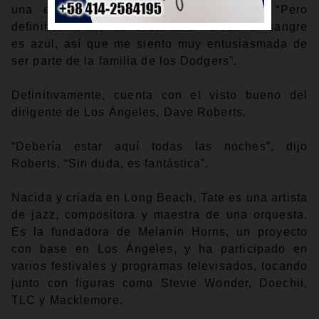
una entrevista telefónica con MLB.com. “Pero
definitivamente, me encantaría volver. Mi sangre
es azul, así que me siento muy entusiasmada de
ser parte de la familia de los Dodgers”.
Definitivamente, cuenta con el visto bueno del
dirigente de Los Ángeles, Dave Roberts.
“Debería estar aquí todas las noches”, dijo
Roberts. “Sin duda, es fantástica”.
Nacida y criada en Long Beach, Tate es una artista
de jazz, compositora y maestra de una orquesta.
Es la fundadora de Melanin Horns, un proyecto
con base en Los Ángeles, y ha participado en
varios festivales y programas televisados, tocando
junto con figuras como Stevie Wonder, Doechii,
TLC y Macklemore.