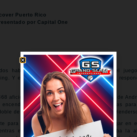
cover Puerto Rico
resentado por Capital One
dos había estado contenida durante todo el jueg
ing. Y el toletero estrella de los Filis volvió a respon
,368 aficionados en Houston al enviar un cutter de And
 encendió un enorme inning de cinco carreras para
doble de dos carreras con dos outs de Gunnar Henders
e para el juego contra los británicos, un lugar en 
ntras el dirigente Mark DeRosa reorganizaba la al