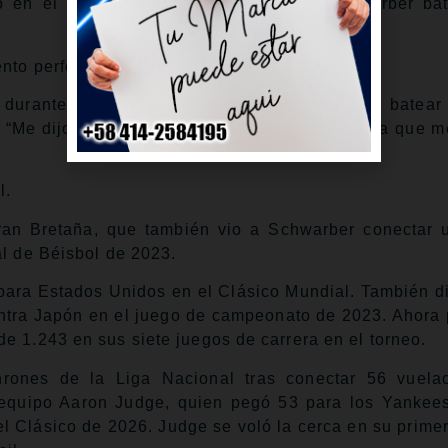
o en el Clásico contra Brasil, cuando Schwarber b
nto perfecto.
 durante la temporada sobre dónde quería batear
. “Me dijo: ‘No voy a cambiar mi enfoque ya sea que 
l.
an Bretaña, que también vio a Schwarber conectar 
al de Béisbol de 2023.
para Estados Unidos en el Clásico Mundial. También d
ntra Japón en el juego de campeonato de 2023. Ahora
e 1.243 en sus siete juegos de carrera en el torneo.
nrones de la Liga Nacional tras conectar 56 vuela
equipo Aaron Judge, quien pegó 53 para los Yankee
l Clásico de 2026. Judge se voló la cerca en su primer