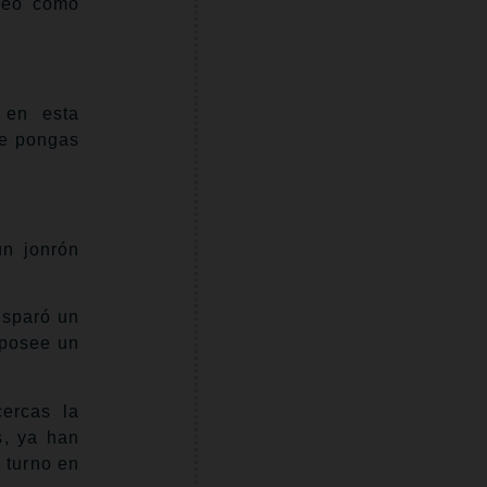
ateó como
 en esta
me pongas
un jonrón
isparó un
 posee un
cercas la
s, ya han
 turno en