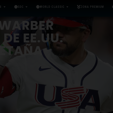
B
SDC
WORLD CLASSIC
ZONA PREMIUM
HWARBER
 DE EE.UU.
RETAÑA