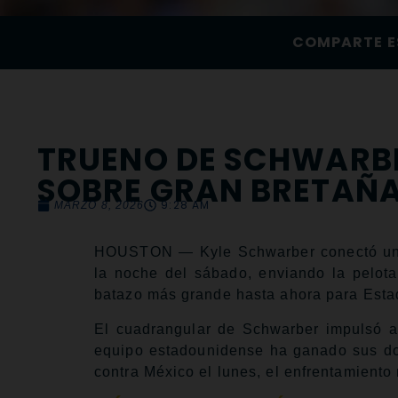
COMPARTE E
TRUENO DE SCHWARBER
SOBRE GRAN BRETAÑ
9:28 AM
MARZO 8, 2026
HOUSTON — Kyle Schwarber conectó un m
la noche del sábado, enviando la pelota
batazo más grande hasta ahora para Esta
El cuadrangular de Schwarber impulsó a
equipo estadounidense ha ganado sus dos
contra México el lunes, el enfrentamient