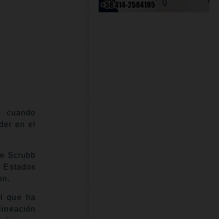
o cuando
der en el
re Scrubb
 Estados
on.
el que ha
ineación