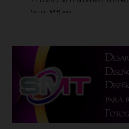
el Clásico la noche del viernes contra Bras
Fuente:
MLB.com