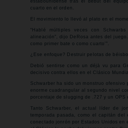
estadounidense tras el debut del equip
cuarto en el orden.
El movimiento lo llevó al plato en el mome
“Hablé múltiples veces con Schwarbs
alineación”, dijo DeRosa antes del juego
como primer bate o como cuarto’”.
¿Ese enfoque? Destruir pelotas de béisbo
Debió sentirse como un déjà vu para Gr
decisivo contra ellos en el Clásico Mundi
Schwarber ha sido un monstruo ofensivo 
enorme cuadrangular al segundo nivel co
porcentaje de slugging de .727 y un OPS d
Tanto Schwarber, el actual líder de jo
temporada pasada, como el capitán del 
conectado jonrón por Estados Unidos en e