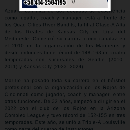
Azuaje, con más de dos décadas de experiencia
como jugador, coach y manager, está al frente de
los Quad Cities River Bandits, la filial Clase-A Alta
de los Reales de Kansas City en Liga del
Medioeste. Comenzó su carrera como capataz en
el 2010 en la organización de los Marineros y
desde entonces tiene récord de 148-163 en cuatro
temporadas con sucursales de Seattle (2010–
2011) y Kansas City (2023–2024).
Morillo ha pasado toda su carrera en el béisbol
profesional con la organización de los Rojos de
Cincinnati como jugador, coach y manager, entre
otras funciones. De 32 años, empezó a dirigir en el
2022 con el club de los Rojos en la Arizona
Complex League y tuvo récord de 152-155 en tres
temporadas. Este año, se unió a Triple-A Louisville
como parte del cuerpo de instructores.