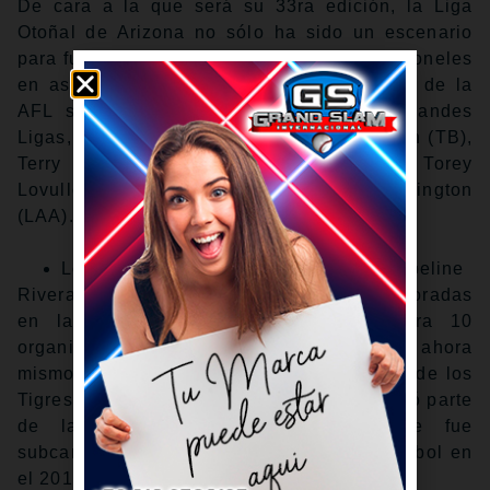
De cara a la que será su 33ra edición, la Liga
Otoñal de Arizona no sólo ha sido un escenario
para futuras estrellas, sino también para timoneles
en ascenso. Más de 30 managers/coaches de la
AFL se han convertido en pilotos de Grandes
Ligas, incluyendo a seis activos: Kevin Cash (TB),
Terry Francona (CIN), A.J. Hinch (DET), Torey
Lovullo (AZ), Mike Shildt (SD) y Ron Washington
(LAA).
Los 100 mejores prospectos de MLB Pipeline
Rivera, de 41 años y veterano de 13 temporadas
en las Grandes Ligas y que jugó para 10
organizaciones entre el 2004 y el 2021, es ahora
mismo el capataz de Lakeland, la sucursal de los
Tigres en la Liga Estatal de la Florida. Formó parte
de la selección de Puerto Rico que fue
subcampeón en el Clásico Mundial de Béisbol en
el 2017.