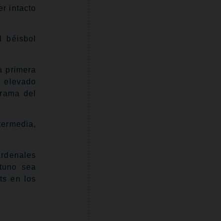
r intacto
 béisbol
a primera
 elevado
grama del
termedia,
ardenales
tuno sea
ts en los