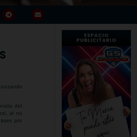
ESPACIO
PUBLICITARIO
S
 lanzando
orada del
al, al no
bases por