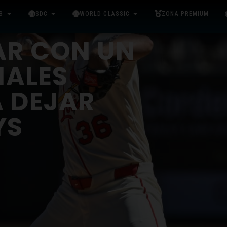
B
SDC
WORLD CLASSIC
ZONA PREMIUM
AR CON UN
NALES
 DEJAR
YS