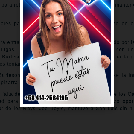
 para retirar a los siguientes tres bateadores y mantene
nales pasó gran parte del sábado apoyándose en el
era entrada con un hit dentro del cuadro, seguido por l
 Ligas. El panameño Iván Herrera lo avanzó con un
c Burleson lo impulsó con una fuerte línea hacia la 
es tenían la ventaja.
urleson mostró su propia velocidad al robarse la in
izarra 2-0 con un sencillo.
falta de potencial de poder en la alineación de los C
d para correr bien las bases y dar el batazo opor
dor de los Rays, Joe Boyle, mantuvo a San Luis sin hi