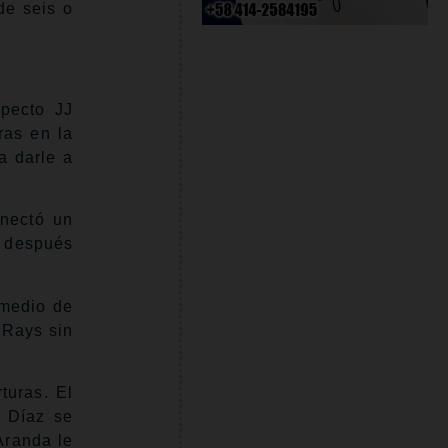
de seis o
pecto JJ
ras en la
a darle a
onectó un
o después
omedio de
 Rays sin
turas. El
 Díaz se
Aranda le