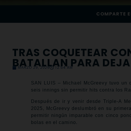
COMPARTE E
TRAS COQUETEAR CON 
BATALLAN PARA DEJA
12:54 AM
MARZO 29, 2026
SAN LUIS – Michael McGreevy tuvo un dí
seis innings sin permitir hits contra los 
Después de ir y venir desde Triple-A M
2025, McGreevy deslumbró en su primera o
permitir ningún imparable con cinco pon
bolas en el camino.