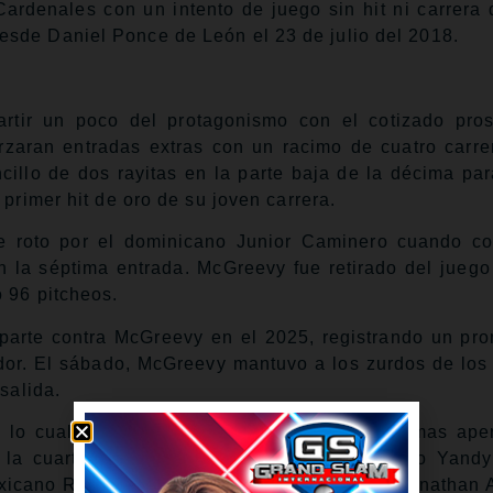
Cardenales con un intento de juego sin hit ni carrera 
sde Daniel Ponce de León el 23 de julio del 2018.
tir un poco del protagonismo con el cotizado pros
zaran entradas extras con un racimo de cuatro carre
illo de dos rayitas en la parte baja de la décima par
 primer hit de oro de su joven carrera.
fue roto por el dominicano Junior Caminero cuando c
 en la séptima entrada. McGreevy fue retirado del jueg
 96 pitcheos.
parte contra McGreevy en el 2025, registrando un pr
dor. El sábado, McGreevy mantuvo a los zurdos de los
salida.
lo cual será algo a monitorear en sus próximas aper
 la cuarta entrada después de que el cubano Yandy
exicano Ramón Urías y el también mexicano Jonathan 