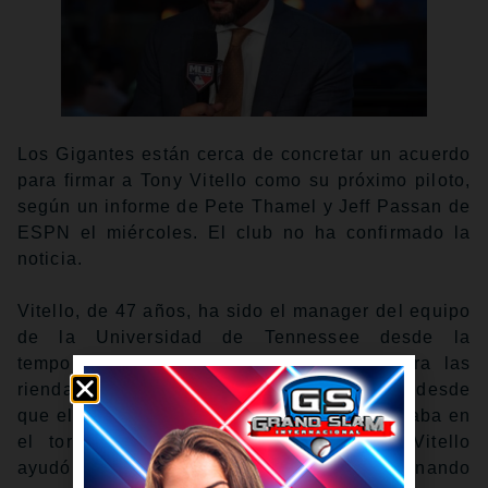
Los Gigantes están cerca de concretar un acuerdo
para firmar a Tony Vitello como su próximo piloto,
según un informe de Pete Thamel y Jeff Passan de
ESPN el miércoles. El club no ha confirmado la
noticia.
Vitello, de 47 años, ha sido el manager del equipo
de la Universidad de Tennessee desde la
temporada del 2018. Antes de que tomara las
riendas, había pasado más de una década desde
que el conjunto de dicha institución participaba en
el torneo de campeonato universitario. Vitello
ayudó a que el programa diera un giro, culminando