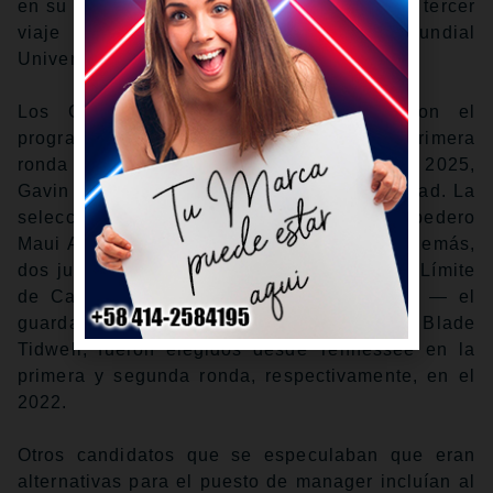
en su primer título nacional en el 2024 — el tercer
viaje de Tennessee a la Serie Mundial
Universitaria en cuatro campañas.
Los Gigantes tienen varios vínculos con el
programa de Tennessee. Su selección de primera
ronda (13ra en general) en el Draft del 2025,
Gavin Kilen, fue una estrella en la universidad. La
selección de cuarta ronda en el 2023, el torpedero
Maui Ahuna, también jugó en Tennessee. Además,
dos jugadores que adquirieron en la Fecha Límite
de Cambios por el relevista Tyler Rogers — el
guardabosque Drew Gilbert y el derecho Blade
Tidwell, fueron elegidos desde Tennessee en la
primera y segunda ronda, respectivamente, en el
2022.
Otros candidatos que se especulaban que eran
alternativas para el puesto de manager incluían al