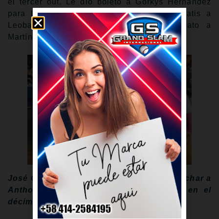
el tercer out. Le dio boleto a Gorkys Hernández
para llenar las bases y otro pasaporte gratis a
Leobaldo Cabrera que trajo hasta el plato a
Martínez con el 2-1.
José Guedez se apuntó el triunfo tras ponchar a
Anthony Jiménez con las bases llenas en el
décimo