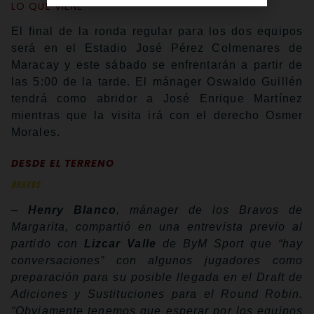
LO QUE VIENE
El final de la ronda regular para los dos equipos
será en el Estadio José Pérez Colmenares de
Maracay y este sábado se enfrentarán a partir de
las 5:00 de la tarde. El mánager Oswaldo Guillén
tendrá como abridor a José Enrique Martínez
mientras que la visita irá con el derecho Osmer
Morales.
DESDE EL TERRENO
BRAVOS
–
Henry Blanco
, mánager de los Bravos de
Margarita, compartió en una entrevista previo al
partido con
Lizcar Valle
de ByM Sport que “hay
conversaciones” con algunos jugadores como
preparación para su posible llegada en el Draft de
Adiciones y Sustituciones para el Round Robin.
“Obviamente tenemos que esperar por los equipos